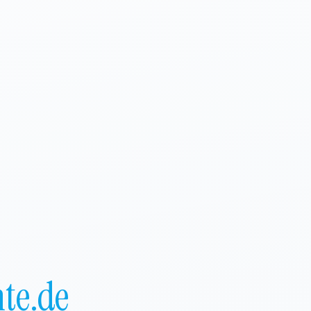
te.de